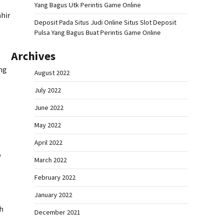
Yang Bagus Utk Perintis Game Online
hir
Deposit Pada Situs Judi Online Situs Slot Deposit
Pulsa Yang Bagus Buat Perintis Game Online
Archives
ng
August 2022
July 2022
June 2022
May 2022
April 2022
o
March 2022
t
February 2022
January 2022
h
December 2021