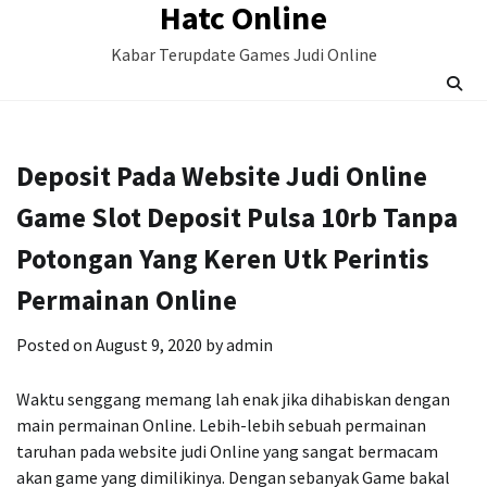
Hatc Online
Skip
to
Kabar Terupdate Games Judi Online
content
Deposit Pada Website Judi Online
Game Slot Deposit Pulsa 10rb Tanpa
Potongan Yang Keren Utk Perintis
Permainan Online
Posted on
August 9, 2020
by
admin
Waktu senggang memang lah enak jika dihabiskan dengan
main permainan Online. Lebih-lebih sebuah permainan
taruhan pada website judi Online yang sangat bermacam
akan game yang dimilikinya. Dengan sebanyak Game bakal