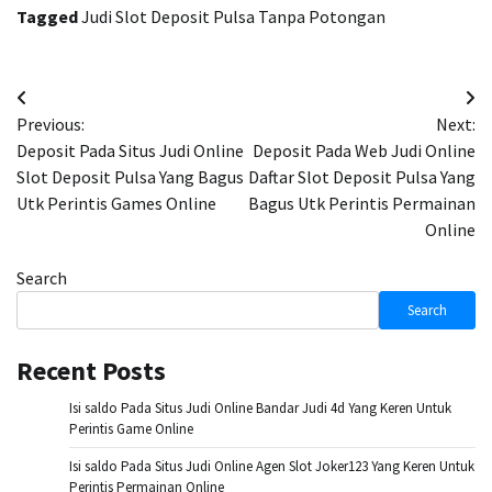
Tagged
Judi Slot Deposit Pulsa Tanpa Potongan
Post
Previous:
Next:
navigation
Deposit Pada Situs Judi Online
Deposit Pada Web Judi Online
Slot Deposit Pulsa Yang Bagus
Daftar Slot Deposit Pulsa Yang
Utk Perintis Games Online
Bagus Utk Perintis Permainan
Online
Search
Search
Recent Posts
Isi saldo Pada Situs Judi Online Bandar Judi 4d Yang Keren Untuk
Perintis Game Online
Isi saldo Pada Situs Judi Online Agen Slot Joker123 Yang Keren Untuk
Perintis Permainan Online