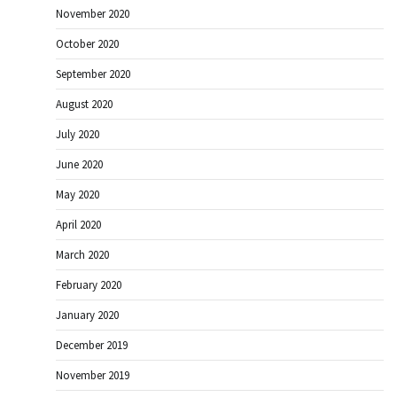
November 2020
October 2020
September 2020
August 2020
July 2020
June 2020
May 2020
April 2020
March 2020
February 2020
January 2020
December 2019
November 2019