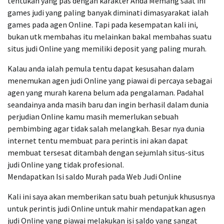
tentukan yang pas dengan karakter Anda Memang saat ini
games judi yang paling banyak diminati dimasyarakat ialah
games pada agen Online. Tapi pada kesempatan kali ini,
bukan utk membahas itu melainkan bakal membahas suatu
situs judi Online yang memiliki deposit yang paling murah.
Kalau anda ialah pemula tentu dapat kesusahan dalam
menemukan agen judi Online yang piawai di percaya sebagai
agen yang murah karena belum ada pengalaman. Padahal
seandainya anda masih baru dan ingin berhasil dalam dunia
perjudian Online kamu masih memerlukan sebuah
pembimbing agar tidak salah melangkah. Besar nya dunia
internet tentu membuat para perintis ini akan dapat
membuat tersesat ditambah dengan sejumlah situs-situs
judi Online yang tidak profesional.
Mendapatkan Isi saldo Murah pada Web Judi Online
Kali ini saya akan memberikan satu buah petunjuk khususnya
untuk perintis judi Online untuk mahir mendapatkan agen
judi Online yang piawai melakukan isi saldo yang sangat