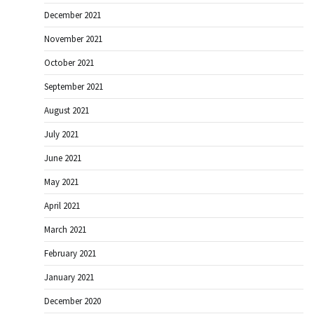
December 2021
November 2021
October 2021
September 2021
August 2021
July 2021
June 2021
May 2021
April 2021
March 2021
February 2021
January 2021
December 2020