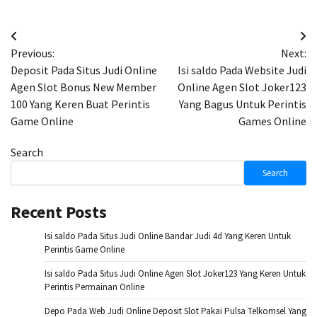
Post
Previous:
Next:
navigation
Deposit Pada Situs Judi Online
Isi saldo Pada Website Judi
Agen Slot Bonus New Member
Online Agen Slot Joker123
100 Yang Keren Buat Perintis
Yang Bagus Untuk Perintis
Game Online
Games Online
Search
Search
Recent Posts
Isi saldo Pada Situs Judi Online Bandar Judi 4d Yang Keren Untuk
Perintis Game Online
Isi saldo Pada Situs Judi Online Agen Slot Joker123 Yang Keren Untuk
Perintis Permainan Online
Depo Pada Web Judi Online Deposit Slot Pakai Pulsa Telkomsel Yang