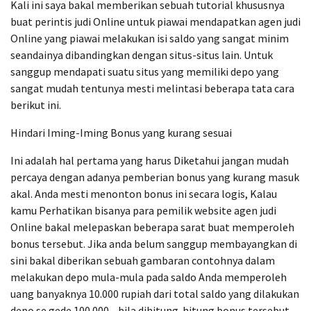
Kali ini saya bakal memberikan sebuah tutorial khususnya
buat perintis judi Online untuk piawai mendapatkan agen judi
Online yang piawai melakukan isi saldo yang sangat minim
seandainya dibandingkan dengan situs-situs lain. Untuk
sanggup mendapati suatu situs yang memiliki depo yang
sangat mudah tentunya mesti melintasi beberapa tata cara
berikut ini.
Hindari Iming-Iming Bonus yang kurang sesuai
Ini adalah hal pertama yang harus Diketahui jangan mudah
percaya dengan adanya pemberian bonus yang kurang masuk
akal. Anda mesti menonton bonus ini secara logis, Kalau
kamu Perhatikan bisanya para pemilik website agen judi
Online bakal melepaskan beberapa sarat buat memperoleh
bonus tersebut. Jika anda belum sanggup membayangkan di
sini bakal diberikan sebuah gambaran contohnya dalam
melakukan depo mula-mula pada saldo Anda memperoleh
uang banyaknya 10.000 rupiah dari total saldo yang dilakukan
depo se gede 100.000,- bila dihitung-hitung bonus tersebut