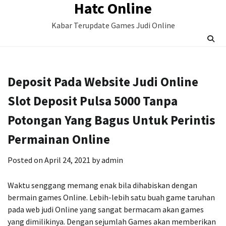
Hatc Online
Skip
to
Kabar Terupdate Games Judi Online
content
Deposit Pada Website Judi Online
Slot Deposit Pulsa 5000 Tanpa
Potongan Yang Bagus Untuk Perintis
Permainan Online
Posted on
April 24, 2021
by
admin
Waktu senggang memang enak bila dihabiskan dengan
bermain games Online. Lebih-lebih satu buah game taruhan
pada web judi Online yang sangat bermacam akan games
yang dimilikinya. Dengan sejumlah Games akan memberikan