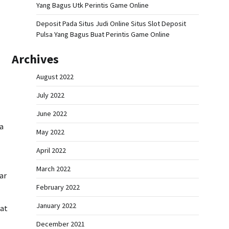
Yang Bagus Utk Perintis Game Online
Deposit Pada Situs Judi Online Situs Slot Deposit
Pulsa Yang Bagus Buat Perintis Game Online
Archives
August 2022
July 2022
June 2022
a
May 2022
April 2022
March 2022
ar
February 2022
January 2022
pat
December 2021