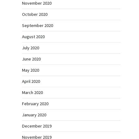
November 2020
October 2020
September 2020
August 2020
July 2020
June 2020
May 2020
April 2020
March 2020
February 2020
January 2020
December 2019
November 2019