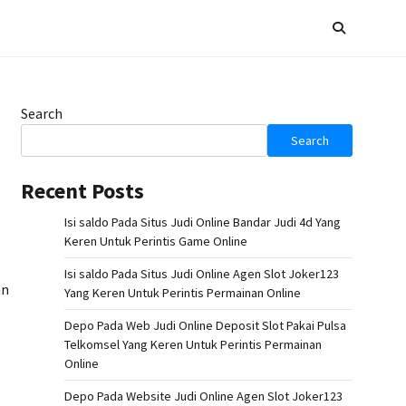
Search
Search
Recent Posts
Isi saldo Pada Situs Judi Online Bandar Judi 4d Yang
Keren Untuk Perintis Game Online
Isi saldo Pada Situs Judi Online Agen Slot Joker123
an
Yang Keren Untuk Perintis Permainan Online
Depo Pada Web Judi Online Deposit Slot Pakai Pulsa
Telkomsel Yang Keren Untuk Perintis Permainan
Online
Depo Pada Website Judi Online Agen Slot Joker123