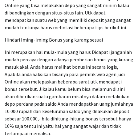
Online yang bisa melakukan depo yang sangat minim kalau
di bandingkan dengan situs-situs lain. Utk dapat
mendapatkan suatu web yang memiliki deposit yang sangat
mudah tentunya harus melintasi beberapa tips berikut ini.
Hindari Iming-Iming Bonus yang kurang sesuai
Ini merupakan hal mula-mula yang harus Didapati janganlah
mudah percaya dengan adanya pemberian bonus yang kurang
masuk akal. Anda harus melihat bonus ini secara logis,
Apabila anda Saksikan bisanya para pemilik web agen judi
Online akan melepaskan beberapa sarat utk mendapati
bonus tersebut. Jikalau kamu belum bisa melamun di sini
akan diberikan suatu gambaran misalnya dalam melakukan
depo perdana pada saldo Anda mendapatkan uang jumlahnya
10.000 rupiah dari keseluruhan saldo yang dilakukan deposit
sebesar 100.000,- bila dihitung-hitung bonus tersebut hanya
10% saja tentu ini yaitu hal yang sangat wajar dan tidak
terlampaui memaksa.