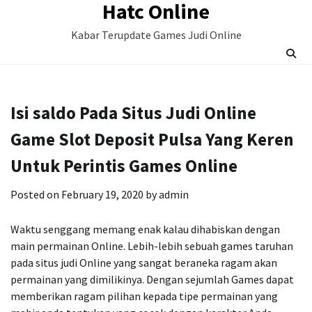
Hatc Online
Skip
to
Kabar Terupdate Games Judi Online
content
Isi saldo Pada Situs Judi Online
Game Slot Deposit Pulsa Yang Keren
Untuk Perintis Games Online
Posted on
February 19, 2020
by
admin
Waktu senggang memang enak kalau dihabiskan dengan
main permainan Online. Lebih-lebih sebuah games taruhan
pada situs judi Online yang sangat beraneka ragam akan
permainan yang dimilikinya. Dengan sejumlah Games dapat
memberikan ragam pilihan kepada tipe permainan yang