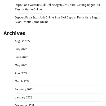
Depo Pada Website Judi Online Agen Slot Joker123 Yang Bagus Utk
Perintis Game Online
Deposit Pada Situs Judi Online Situs Slot Deposit Pulsa Yang Bagus
Buat Perintis Game Online
Archives
August 2022
July 2022
June 2022
May 2022
April 2022
March 2022
February 2022
January 2022
December 2021