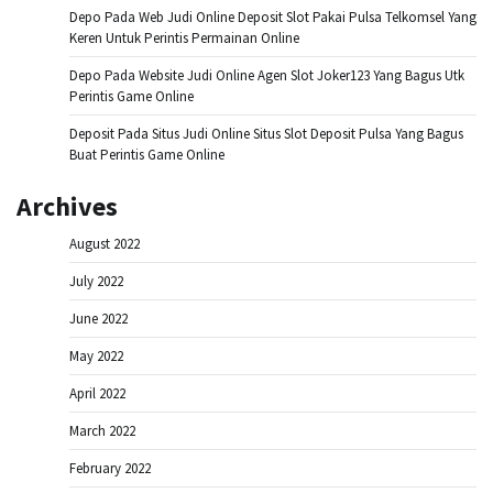
Depo Pada Web Judi Online Deposit Slot Pakai Pulsa Telkomsel Yang
Keren Untuk Perintis Permainan Online
Depo Pada Website Judi Online Agen Slot Joker123 Yang Bagus Utk
Perintis Game Online
Deposit Pada Situs Judi Online Situs Slot Deposit Pulsa Yang Bagus
Buat Perintis Game Online
Archives
August 2022
July 2022
June 2022
May 2022
April 2022
March 2022
February 2022