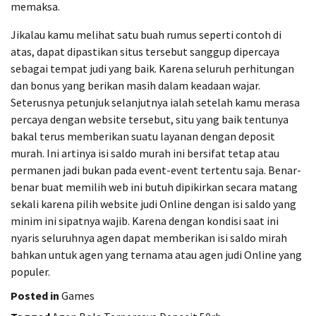
memaksa.
Jikalau kamu melihat satu buah rumus seperti contoh di
atas, dapat dipastikan situs tersebut sanggup dipercaya
sebagai tempat judi yang baik. Karena seluruh perhitungan
dan bonus yang berikan masih dalam keadaan wajar.
Seterusnya petunjuk selanjutnya ialah setelah kamu merasa
percaya dengan website tersebut, situ yang baik tentunya
bakal terus memberikan suatu layanan dengan deposit
murah. Ini artinya isi saldo murah ini bersifat tetap atau
permanen jadi bukan pada event-event tertentu saja. Benar-
benar buat memilih web ini butuh dipikirkan secara matang
sekali karena pilih website judi Online dengan isi saldo yang
minim ini sipatnya wajib. Karena dengan kondisi saat ini
nyaris seluruhnya agen dapat memberikan isi saldo mirah
bahkan untuk agen yang ternama atau agen judi Online yang
populer.
Posted in
Games