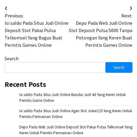
Post
Previous:
Next:
navigation
Isi saldo Pada Situs Judi Online
Depo Pada Web Judi Online
Deposit Slot Pakai Pulsa
Slot Deposit Pulsa 5000 Tanpa
Telkomsel Yang Bagus Buat
Potongan Yang Keren Buat
Perintis Games Online
Perintis Games Online
Search
Search
Recent Posts
Isi saldo Pada Situs Judi Online Bandar Judi 4d Yang Keren Untuk
Perintis Game Online
Isi saldo Pada Situs Judi Online Agen Slot Joker123 Yang Keren Untuk
Perintis Permainan Online
Depo Pada Web Judi Online Deposit Slot Pakai Pulsa Telkomsel Yang
Keren Untuk Perintis Permainan Online