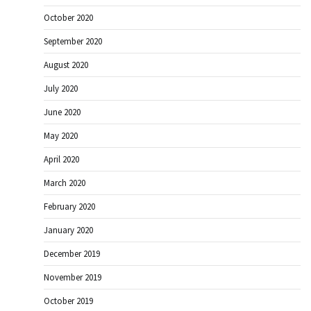
October 2020
September 2020
August 2020
July 2020
June 2020
May 2020
April 2020
March 2020
February 2020
January 2020
December 2019
November 2019
October 2019