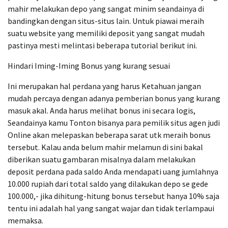
mahir melakukan depo yang sangat minim seandainya di
bandingkan dengan situs-situs lain. Untuk piawai meraih
suatu website yang memiliki deposit yang sangat mudah
pastinya mesti melintasi beberapa tutorial berikut ini.
Hindari Iming-Iming Bonus yang kurang sesuai
Ini merupakan hal perdana yang harus Ketahuan jangan
mudah percaya dengan adanya pemberian bonus yang kurang
masuk akal. Anda harus melihat bonus ini secara logis,
Seandainya kamu Tonton bisanya para pemilik situs agen judi
Online akan melepaskan beberapa sarat utk meraih bonus
tersebut. Kalau anda belum mahir melamun di sini bakal
diberikan suatu gambaran misalnya dalam melakukan
deposit perdana pada saldo Anda mendapati uang jumlahnya
10.000 rupiah dari total saldo yang dilakukan depo se gede
100.000,- jika dihitung-hitung bonus tersebut hanya 10% saja
tentu ini adalah hal yang sangat wajar dan tidak terlampaui
memaksa.