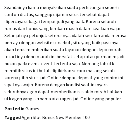
Seandainya kamu menyaksikan suatu perhitungan seperti
contoh di atas, sanggup dijamin situs tersebut dapat
dipercaya sebagai tempat judi yang baik. Karena seluruh
rumus dan bonus yang berikan masih dalam keadaan wajar.
Selanjutnya petunjuk seterusnya adalah setelah anda merasa
percaya dengan website tersebut, situ yang baik pastinya
akan terus memberikan suatu layanan dengan depo murah.
Ini artinya depo murah ini bersifat tetap atau permanen jadi
bukan pada event-event tertentu saja. Memang lah utk
memilih situs ini butuh dipikirkan secara matang sekali
karena pilih situs judi Online dengan deposit yang minim ini
sipatnya wajib. Karena dengan kondisi saat ini nyaris
seluruhnya agen dapat memberikan isi saldo mirah bahkan
utk agen yang ternama atau agen judi Online yang populer.
Posted in
Games
Tagged
Agen Slot Bonus New Member 100