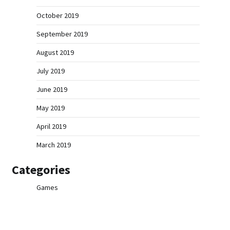
October 2019
September 2019
August 2019
July 2019
June 2019
May 2019
April 2019
March 2019
Categories
Games