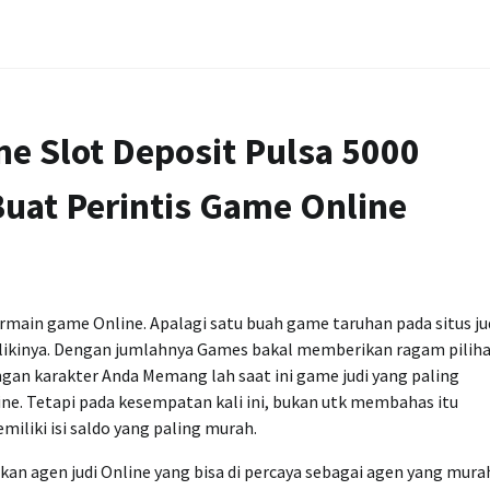
ine Slot Deposit Pulsa 5000
uat Perintis Game Online
ain game Online. Apalagi satu buah game taruhan pada situs ju
likinya. Dengan jumlahnya Games bakal memberikan ragam pilih
gan karakter Anda Memang lah saat ini game judi yang paling
e. Tetapi pada kesempatan kali ini, bukan utk membahas itu
iliki isi saldo yang paling murah.
n agen judi Online yang bisa di percaya sebagai agen yang mura