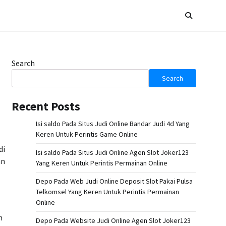
Search
Search
Recent Posts
Isi saldo Pada Situs Judi Online Bandar Judi 4d Yang
Keren Untuk Perintis Game Online
di
Isi saldo Pada Situs Judi Online Agen Slot Joker123
an
Yang Keren Untuk Perintis Permainan Online
Depo Pada Web Judi Online Deposit Slot Pakai Pulsa
Telkomsel Yang Keren Untuk Perintis Permainan
Online
h
Depo Pada Website Judi Online Agen Slot Joker123