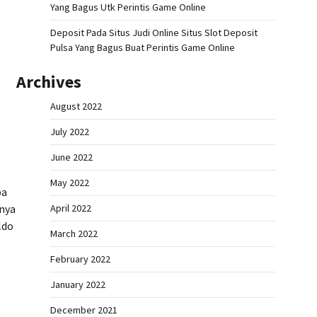
Yang Bagus Utk Perintis Game Online
Deposit Pada Situs Judi Online Situs Slot Deposit
Pulsa Yang Bagus Buat Perintis Game Online
Archives
August 2022
July 2022
June 2022
May 2022
pa
nya
April 2022
ldo
March 2022
February 2022
January 2022
December 2021