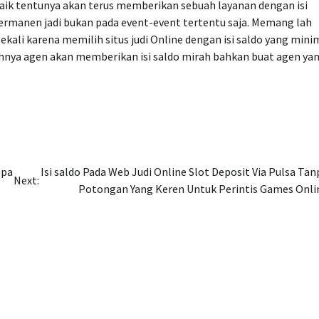
aik tentunya akan terus memberikan sebuah layanan dengan isi
 permanen jadi bukan pada event-event tertentu saja. Memang lah
ekali karena memilih situs judi Online dengan isi saldo yang mini
uruhnya agen akan memberikan isi saldo mirah bahkan buat agen ya
npa
Isi saldo Pada Web Judi Online Slot Deposit Via Pulsa Tan
Next:
Potongan Yang Keren Untuk Perintis Games Onli