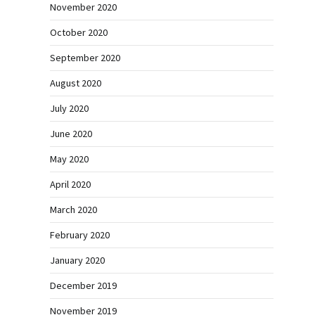
November 2020
October 2020
September 2020
August 2020
July 2020
June 2020
May 2020
April 2020
March 2020
February 2020
January 2020
December 2019
November 2019