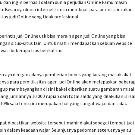
 dan ingin berhasil dalam dunia perjudian Online kamu masih
 Besarnya dunia internet tentu membuat para perintis ini akan
s judi Online yang tidak profesional.
rintis judi Online utk bisa meraih agen judi Online yang bisa
ngan situs-situs lain. Untuk mahir mendapatkan sebuah website
ati beberapa tips berikut ini.
percaya dengan adanya pemberian bonus yang kurang masuk akal.
sanya para pemilik situs agen judi Online akan melepaskan bebera
ggup membayangkan di sini bakal diberikan suatu gambaran misal
 jumlahnya 10.000 rupiah dari total saldo yang dilakukan isi sa
 10% saja tentu ini merupakan hal yang sangat wajar dan tidak
pat dipastikan website tersebut mahir diakui sebagai tempat judi
sih dalam keadaan wajar. Selanjutnya pedoman seterusnya yaitu