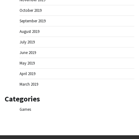
October 2019
September 2019
August 2019
July 2019
June 2019
May 2019
April 2019
March 2019
Categories
Games