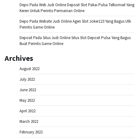
Depo Pada Web Judi Online Deposit Slot Pakai Pulsa Telkomsel Yang
Keren Untuk Perintis Permainan Online
Depo Pada Website Judi Online Agen Slot Joker123 Yang Bagus Utk
Perintis Game Online
Deposit Pada Situs Judi Online Situs Slot Deposit Pulsa Yang Bagus
Buat Perintis Game Online
Archives
August 2022
July 2022
June 2022
May 2022
April 2022
March 2022
February 2022