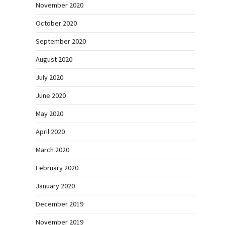
November 2020
October 2020
September 2020
August 2020
July 2020
June 2020
May 2020
April 2020
March 2020
February 2020
January 2020
December 2019
November 2019