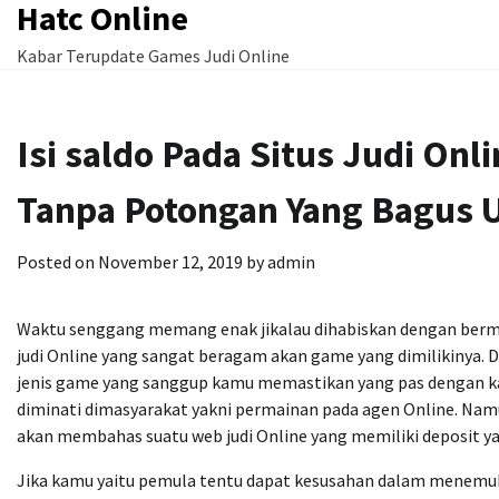
Hatc Online
Skip
to
Kabar Terupdate Games Judi Online
content
Isi saldo Pada Situs Judi Onl
Tanpa Potongan Yang Bagus U
Posted on
November 12, 2019
by
admin
Waktu senggang memang enak jikalau dihabiskan dengan berma
judi Online yang sangat beragam akan game yang dimilikinya
jenis game yang sanggup kamu memastikan yang pas dengan ka
diminati dimasyarakat yakni permainan pada agen Online. Nam
akan membahas suatu web judi Online yang memiliki deposit y
Jika kamu yaitu pemula tentu dapat kesusahan dalam menemuka