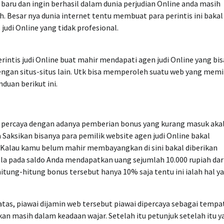
aru dan ingin berhasil dalam dunia perjudian Online anda masih
Besar nya dunia internet tentu membuat para perintis ini bakal
udi Online yang tidak profesional.
rintis judi Online buat mahir mendapati agen judi Online yang bis
gan situs-situs lain. Utk bisa memperoleh suatu web yang memil
uan berikut ini.
 percaya dengan adanya pemberian bonus yang kurang masuk akal
 Saksikan bisanya para pemilik website agen judi Online bakal
Kalau kamu belum mahir membayangkan di sini bakal diberikan
 pada saldo Anda mendapatkan uang sejumlah 10.000 rupiah dar
ihitung-hitung bonus tersebut hanya 10% saja tentu ini ialah hal y
tas, piawai dijamin web tersebut piawai dipercaya sebagai tempa
kan masih dalam keadaan wajar. Setelah itu petunjuk setelah itu y