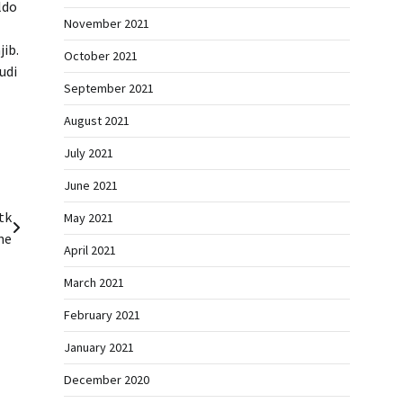
ldo
November 2021
jib.
October 2021
udi
September 2021
August 2021
July 2021
June 2021
tk
May 2021
ne
April 2021
March 2021
February 2021
January 2021
December 2020