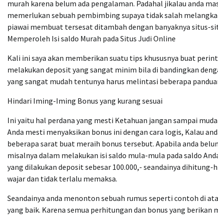
murah karena belum ada pengalaman. Padahal jikalau anda masi
memerlukan sebuah pembimbing supaya tidak salah melangkah. 
piawai membuat tersesat ditambah dengan banyaknya situs-situs
Memperoleh Isi saldo Murah pada Situs Judi Online
Kali ini saya akan memberikan suatu tips khususnya buat perint
melakukan deposit yang sangat minim bila di bandingkan dengan 
yang sangat mudah tentunya harus melintasi beberapa panduan 
Hindari Iming-Iming Bonus yang kurang sesuai
Ini yaitu hal perdana yang mesti Ketahuan jangan sampai mud
Anda mesti menyaksikan bonus ini dengan cara logis, Kalau and
beberapa sarat buat meraih bonus tersebut. Apabila anda bel
misalnya dalam melakukan isi saldo mula-mula pada saldo Anda
yang dilakukan deposit sebesar 100.000,- seandainya dihitung-h
wajar dan tidak terlalu memaksa.
Seandainya anda menonton sebuah rumus seperti contoh di atas
yang baik. Karena semua perhitungan dan bonus yang berikan ma