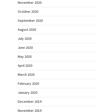
November 2020
October 2020
September 2020
August 2020
July 2020
June 2020
May 2020
April 2020
March 2020
February 2020
January 2020
December 2019
November 2019