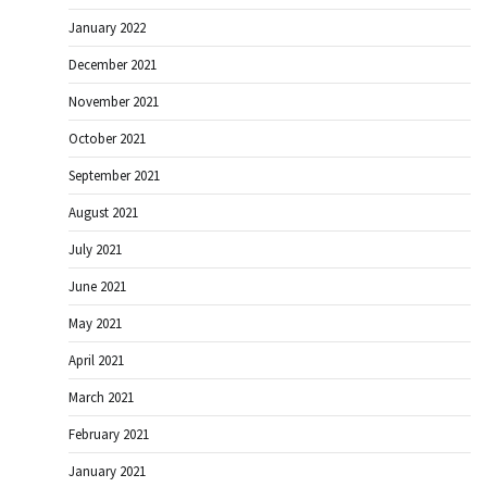
January 2022
December 2021
November 2021
October 2021
September 2021
August 2021
July 2021
June 2021
May 2021
April 2021
March 2021
February 2021
January 2021