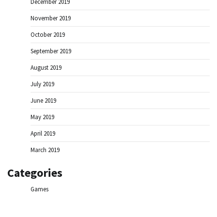
December 2019
November 2019
October 2019
September 2019
August 2019
July 2019
June 2019
May 2019
April 2019
March 2019
Categories
Games