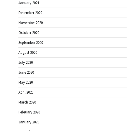
January 2021
December 2020
November 2020
October 2020
September 2020
August 2020
July 2020
June 2020
May 2020
April 2020
March 2020
February 2020
January 2020