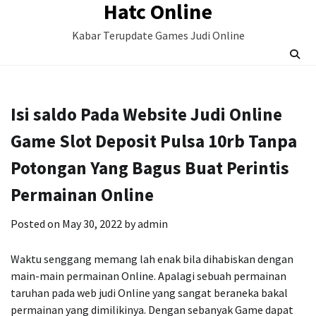
Hatc Online
Skip
to
Kabar Terupdate Games Judi Online
content
Isi saldo Pada Website Judi Online
Game Slot Deposit Pulsa 10rb Tanpa
Potongan Yang Bagus Buat Perintis
Permainan Online
Posted on
May 30, 2022
by
admin
Waktu senggang memang lah enak bila dihabiskan dengan
main-main permainan Online. Apalagi sebuah permainan
taruhan pada web judi Online yang sangat beraneka bakal
permainan yang dimilikinya. Dengan sebanyak Game dapat