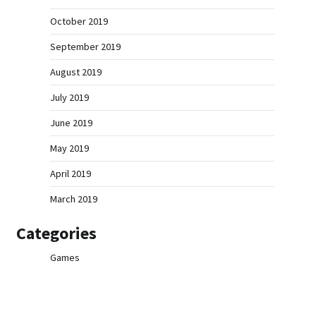
October 2019
September 2019
August 2019
July 2019
June 2019
May 2019
April 2019
March 2019
Categories
Games