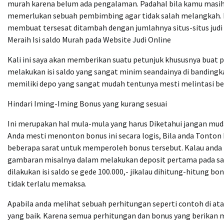
murah karena belum ada pengalaman. Padahal bila kamu masih 
memerlukan sebuah pembimbing agar tidak salah melangkah. Bes
membuat tersesat ditambah dengan jumlahnya situs-situs judi 
Meraih Isi saldo Murah pada Website Judi Online
Kali ini saya akan memberikan suatu petunjuk khususnya buat pe
melakukan isi saldo yang sangat minim seandainya di bandingk
memiliki depo yang sangat mudah tentunya mesti melintasi beb
Hindari Iming-Iming Bonus yang kurang sesuai
Ini merupakan hal mula-mula yang harus Diketahui jangan mu
Anda mesti menonton bonus ini secara logis, Bila anda Tonton 
beberapa sarat untuk memperoleh bonus tersebut. Kalau anda 
gambaran misalnya dalam melakukan deposit pertama pada sald
dilakukan isi saldo se gede 100.000,- jikalau dihitung-hitung bo
tidak terlalu memaksa.
Apabila anda melihat sebuah perhitungan seperti contoh di atas
yang baik. Karena semua perhitungan dan bonus yang berikan 