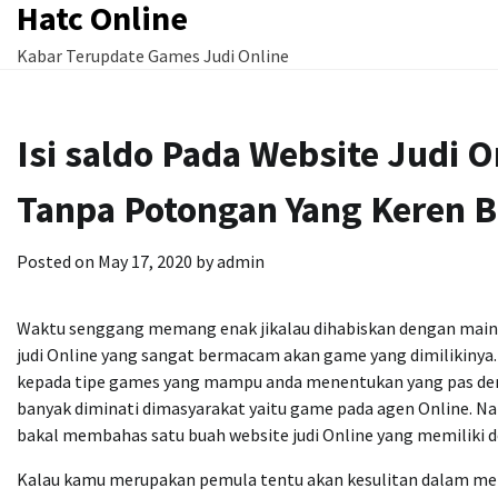
Hatc Online
Skip
to
Kabar Terupdate Games Judi Online
content
Isi saldo Pada Website Judi 
Tanpa Potongan Yang Keren B
Posted on
May 17, 2020
by
admin
Waktu senggang memang enak jikalau dihabiskan dengan main-
judi Online yang sangat bermacam akan game yang dimilikiny
kepada tipe games yang mampu anda menentukan yang pas deng
banyak diminati dimasyarakat yaitu game pada agen Online. N
bakal membahas satu buah website judi Online yang memiliki 
Kalau kamu merupakan pemula tentu akan kesulitan dalam men