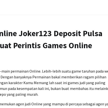
Online Joker123 Deposit Pulsa
uat Perintis Games Online
main permainan Online. Lebih-lebih suatu game taruhan pada w
a. Dengan banyaknya Permainan bakal memberikan ragam pilihan
an karakter Kamu Memang lah saat ini games judi yang paling
amun pada kesempatan kali ini, bukan buat membahas itu melain
depo yang paling murah.
emukan agen judi Online yang mampu di percaya sebagai agen y