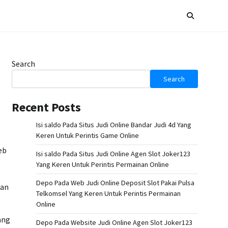
Search
Search
Recent Posts
Isi saldo Pada Situs Judi Online Bandar Judi 4d Yang
Keren Untuk Perintis Game Online
eb
Isi saldo Pada Situs Judi Online Agen Slot Joker123
Yang Keren Untuk Perintis Permainan Online
Depo Pada Web Judi Online Deposit Slot Pakai Pulsa
kan
Telkomsel Yang Keren Untuk Perintis Permainan
Online
ang
Depo Pada Website Judi Online Agen Slot Joker123