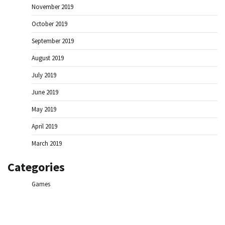
November 2019
October 2019
September 2019
August 2019
July 2019
June 2019
May 2019
April 2019
March 2019
Categories
Games