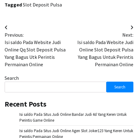
Tagged
Slot Deposit Pulsa
Post
Previous:
Next:
navigation
Isi saldo Pada Website Judi
Isi saldo Pada Website Judi
Online Qq Slot Deposit Pulsa
Online Slot Deposit Pulsa
Yang Bagus Utk Perintis
Yang Bagus Untuk Perintis
Permainan Online
Permainan Online
Search
Search
Recent Posts
Isi saldo Pada Situs Judi Online Bandar Judi 4d Yang Keren Untuk
Perintis Game Online
Isi saldo Pada Situs Judi Online Agen Slot Joker123 Yang Keren Untuk
Perintis Permainan Online