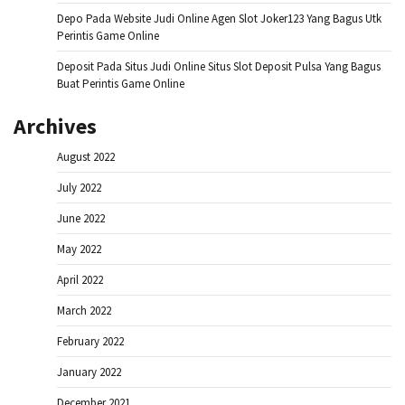
Depo Pada Website Judi Online Agen Slot Joker123 Yang Bagus Utk
Perintis Game Online
Deposit Pada Situs Judi Online Situs Slot Deposit Pulsa Yang Bagus
Buat Perintis Game Online
Archives
August 2022
July 2022
June 2022
May 2022
April 2022
March 2022
February 2022
January 2022
December 2021