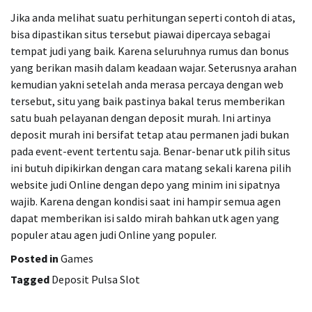
Jika anda melihat suatu perhitungan seperti contoh di atas,
bisa dipastikan situs tersebut piawai dipercaya sebagai
tempat judi yang baik. Karena seluruhnya rumus dan bonus
yang berikan masih dalam keadaan wajar. Seterusnya arahan
kemudian yakni setelah anda merasa percaya dengan web
tersebut, situ yang baik pastinya bakal terus memberikan
satu buah pelayanan dengan deposit murah. Ini artinya
deposit murah ini bersifat tetap atau permanen jadi bukan
pada event-event tertentu saja. Benar-benar utk pilih situs
ini butuh dipikirkan dengan cara matang sekali karena pilih
website judi Online dengan depo yang minim ini sipatnya
wajib. Karena dengan kondisi saat ini hampir semua agen
dapat memberikan isi saldo mirah bahkan utk agen yang
populer atau agen judi Online yang populer.
Posted in
Games
Tagged
Deposit Pulsa Slot