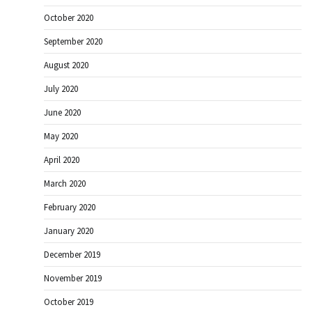
October 2020
September 2020
August 2020
July 2020
June 2020
May 2020
April 2020
March 2020
February 2020
January 2020
December 2019
November 2019
October 2019