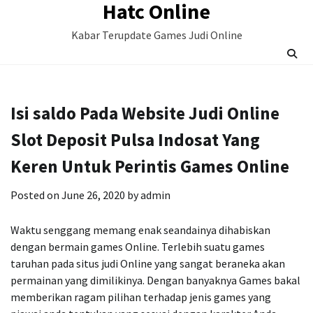
Hatc Online
Skip
to
Kabar Terupdate Games Judi Online
content
Isi saldo Pada Website Judi Online
Slot Deposit Pulsa Indosat Yang
Keren Untuk Perintis Games Online
Posted on
June 26, 2020
by
admin
Waktu senggang memang enak seandainya dihabiskan
dengan bermain games Online. Terlebih suatu games
taruhan pada situs judi Online yang sangat beraneka akan
permainan yang dimilikinya. Dengan banyaknya Games bakal
memberikan ragam pilihan terhadap jenis games yang