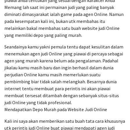
piawai anda tentukan yang sesuai dengan karakter Anda
Memang lah saat ini permainan judi yang paling banyak
diminati dimasyarakat ialah game pada agen Online. Namun
pada kesempatan kali ini, bukan utk membahas itu
melainkan bakal membahas satu buah website judi Online
yang memiliki depo yang paling murah.
Seandainya kamu yakni pemula tentu dapat kesulitan dalam
menemukan agen judi Online yang piawai di percaya sebagai
agen yang murah karena belum ada pengalaman. Padahal
jikalau kamu masih baru dan ingin berhasil dalam dunia
perjudian Online kamu masih memerlukan suatu
pembimbing biar tidak salah melangkah. Besarnya dunia
internet tentu membuat para perintis ini akan piawai
membuat tersesat ditambah dengan sebanyak situs-situs
judi Online yang tidak profesional.
Mendapatkan Depo Murah pada Website Judi Online
Kali ini saya akan memberikan satu buah tata cara khususnya
utk perintis judi Online buat piawai mendapati agen judi