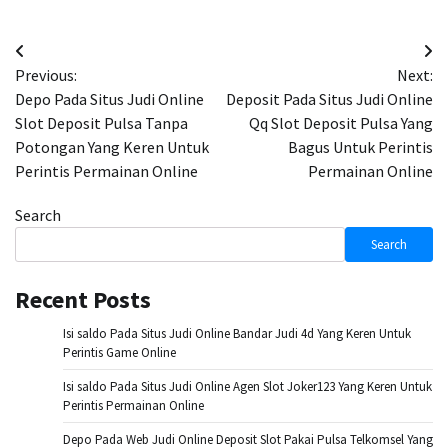
Post
Previous:
Next:
navigation
Depo Pada Situs Judi Online
Deposit Pada Situs Judi Online
Slot Deposit Pulsa Tanpa
Qq Slot Deposit Pulsa Yang
Potongan Yang Keren Untuk
Bagus Untuk Perintis
Perintis Permainan Online
Permainan Online
Search
Search
Recent Posts
Isi saldo Pada Situs Judi Online Bandar Judi 4d Yang Keren Untuk
Perintis Game Online
Isi saldo Pada Situs Judi Online Agen Slot Joker123 Yang Keren Untuk
Perintis Permainan Online
Depo Pada Web Judi Online Deposit Slot Pakai Pulsa Telkomsel Yang