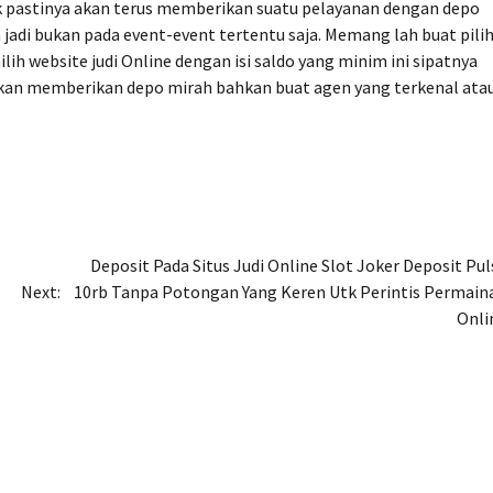
aik pastinya akan terus memberikan suatu pelayanan dengan depo
 jadi bukan pada event-event tertentu saja. Memang lah buat pili
lih website judi Online dengan isi saldo yang minim ini sipatnya
 akan memberikan depo mirah bahkan buat agen yang terkenal ata
Deposit Pada Situs Judi Online Slot Joker Deposit Pul
Next:
10rb Tanpa Potongan Yang Keren Utk Perintis Permain
Onli