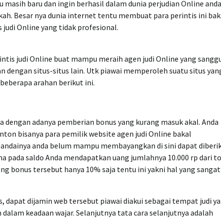
masih baru dan ingin berhasil dalam dunia perjudian Online and
. Besar nya dunia internet tentu membuat para perintis ini bak
udi Online yang tidak profesional.
intis judi Online buat mampu meraih agen judi Online yang sangg
 dengan situs-situs lain. Utk piawai memperoleh suatu situs yan
eberapa arahan berikut ini.
aya dengan adanya pemberian bonus yang kurang masuk akal. Anda
nton bisanya para pemilik website agen judi Online bakal
eandainya anda belum mampu membayangkan di sini dapat diberi
 pada saldo Anda mendapatkan uang jumlahnya 10.000 rp dari to
tung bonus tersebut hanya 10% saja tentu ini yakni hal yang sangat
, dapat dijamin web tersebut piawai diakui sebagai tempat judi y
 dalam keadaan wajar. Selanjutnya tata cara selanjutnya adalah