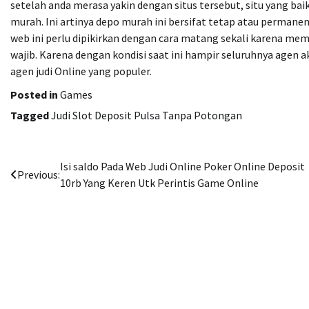
setelah anda merasa yakin dengan situs tersebut, situ yang b
murah. Ini artinya depo murah ini bersifat tetap atau permanen
web ini perlu dipikirkan dengan cara matang sekali karena memi
wajib. Karena dengan kondisi saat ini hampir seluruhnya agen
agen judi Online yang populer.
Posted in
Games
Tagged
Judi Slot Deposit Pulsa Tanpa Potongan
Post
Isi saldo Pada Web Judi Online Poker Online Deposit
Previous:
10rb Yang Keren Utk Perintis Game Online
navigation