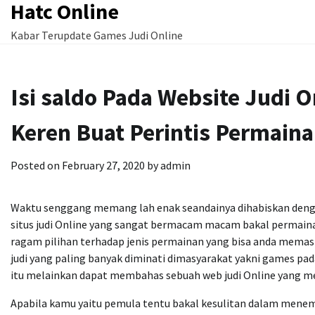
Hatc Online
Skip
to
Kabar Terupdate Games Judi Online
content
Isi saldo Pada Website Judi O
Keren Buat Perintis Permaina
Posted on
February 27, 2020
by
admin
Waktu senggang memang lah enak seandainya dihabiskan denga
situs judi Online yang sangat bermacam macam bakal permain
ragam pilihan terhadap jenis permainan yang bisa anda memas
judi yang paling banyak diminati dimasyarakat yakni games pa
itu melainkan dapat membahas sebuah web judi Online yang me
Apabila kamu yaitu pemula tentu bakal kesulitan dalam menemu