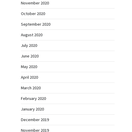
November 2020
October 2020
September 2020
August 2020
July 2020
June 2020
May 2020
April 2020
March 2020
February 2020
January 2020
December 2019
November 2019