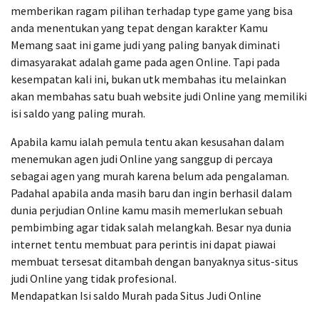
memberikan ragam pilihan terhadap type game yang bisa
anda menentukan yang tepat dengan karakter Kamu
Memang saat ini game judi yang paling banyak diminati
dimasyarakat adalah game pada agen Online. Tapi pada
kesempatan kali ini, bukan utk membahas itu melainkan
akan membahas satu buah website judi Online yang memiliki
isi saldo yang paling murah.
Apabila kamu ialah pemula tentu akan kesusahan dalam
menemukan agen judi Online yang sanggup di percaya
sebagai agen yang murah karena belum ada pengalaman.
Padahal apabila anda masih baru dan ingin berhasil dalam
dunia perjudian Online kamu masih memerlukan sebuah
pembimbing agar tidak salah melangkah. Besar nya dunia
internet tentu membuat para perintis ini dapat piawai
membuat tersesat ditambah dengan banyaknya situs-situs
judi Online yang tidak profesional.
Mendapatkan Isi saldo Murah pada Situs Judi Online