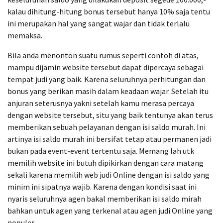
kalau dihitung-hitung bonus tersebut hanya 10% saja tentu
ini merupakan hal yang sangat wajar dan tidak terlalu
memaksa.
Bila anda menonton suatu rumus seperti contoh di atas,
mampu dijamin website tersebut dapat dipercaya sebagai
tempat judi yang baik. Karena seluruhnya perhitungan dan
bonus yang berikan masih dalam keadaan wajar. Setelah itu
anjuran seterusnya yakni setelah kamu merasa percaya
dengan website tersebut, situ yang baik tentunya akan terus
memberikan sebuah pelayanan dengan isi saldo murah. Ini
artinya isi saldo murah ini bersifat tetap atau permanen jadi
bukan pada event-event tertentu saja. Memang lah utk
memilih website ini butuh dipikirkan dengan cara matang
sekali karena memilih web judi Online dengan isi saldo yang
minim ini sipatnya wajib. Karena dengan kondisi saat ini
nyaris seluruhnya agen bakal memberikan isi saldo mirah
bahkan untuk agen yang terkenal atau agen judi Online yang
populer.