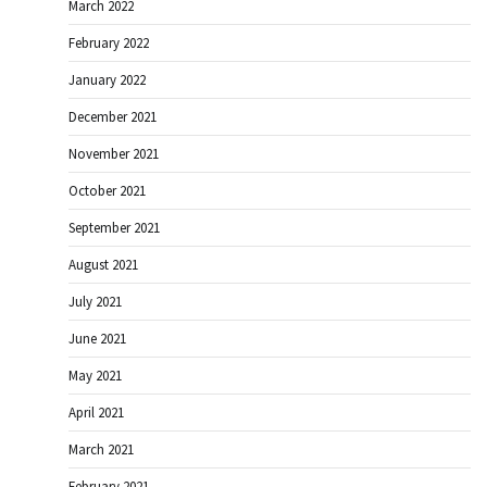
March 2022
February 2022
January 2022
December 2021
November 2021
October 2021
September 2021
August 2021
July 2021
June 2021
May 2021
April 2021
March 2021
February 2021