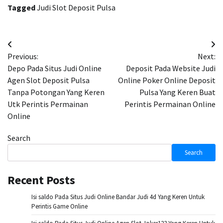
Tagged
Judi Slot Deposit Pulsa
Post
Previous:
Next:
navigation
Depo Pada Situs Judi Online
Deposit Pada Website Judi
Agen Slot Deposit Pulsa
Online Poker Online Deposit
Tanpa Potongan Yang Keren
Pulsa Yang Keren Buat
Utk Perintis Permainan
Perintis Permainan Online
Online
Search
Search
Recent Posts
Isi saldo Pada Situs Judi Online Bandar Judi 4d Yang Keren Untuk
Perintis Game Online