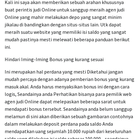
Kali ini saya akan memberikan sebuah arahan khususnya
buat perintis judi Online untuk sanggup meraih agen judi
Online yang mahir melakukan depo yang sangat minim
jikalau di bandingkan dengan situs-situs lain. Utk dapat
meraih suatu website yang memiliki isi saldo yang sangat
mudah pastinya mesti melewati beberapa panduan berikut
ini.
Hindari Iming-Iming Bonus yang kurang sesuai
Ini merupakan hal perdana yang mesti Diketahui jangan
mudah percaya dengan adanya pemberian bonus yang kurang
masuk akal. Anda harus menyaksikan bonus ini dengan cara
logis, Seandainya anda Perhatikan bisanya para pemilik web
agen judi Online dapat melepaskan beberapa sarat untuk
mendapati bonus tersebut. Seandainya anda belum sanggup
melamun di sini akan diberikan sebuah gambaran contohnya
dalam melakukan deposit perdana pada saldo Anda
mendapatkan uang sejumlah 10.000 rupiah dari keseluruhan
saldo yang dilakukan isi saldo sebesar 100.000,- seandainya