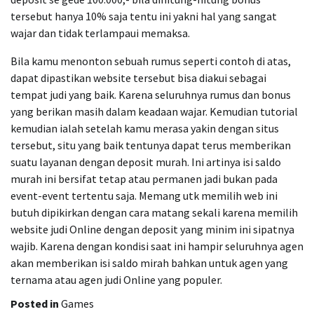
tersebut hanya 10% saja tentu ini yakni hal yang sangat
wajar dan tidak terlampaui memaksa.
Bila kamu menonton sebuah rumus seperti contoh di atas,
dapat dipastikan website tersebut bisa diakui sebagai
tempat judi yang baik. Karena seluruhnya rumus dan bonus
yang berikan masih dalam keadaan wajar. Kemudian tutorial
kemudian ialah setelah kamu merasa yakin dengan situs
tersebut, situ yang baik tentunya dapat terus memberikan
suatu layanan dengan deposit murah. Ini artinya isi saldo
murah ini bersifat tetap atau permanen jadi bukan pada
event-event tertentu saja. Memang utk memilih web ini
butuh dipikirkan dengan cara matang sekali karena memilih
website judi Online dengan deposit yang minim ini sipatnya
wajib. Karena dengan kondisi saat ini hampir seluruhnya agen
akan memberikan isi saldo mirah bahkan untuk agen yang
ternama atau agen judi Online yang populer.
Posted in
Games