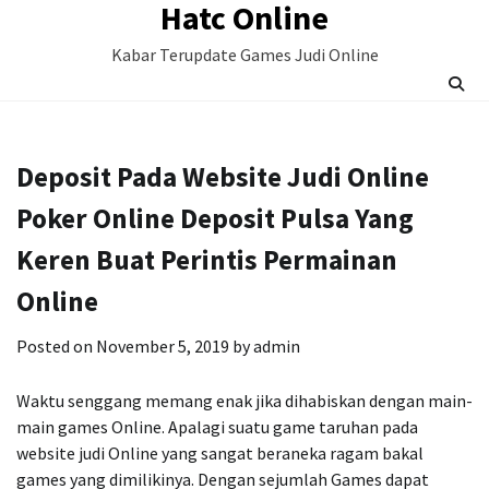
Hatc Online
Skip
to
Kabar Terupdate Games Judi Online
content
Deposit Pada Website Judi Online
Poker Online Deposit Pulsa Yang
Keren Buat Perintis Permainan
Online
Posted on
November 5, 2019
by
admin
Waktu senggang memang enak jika dihabiskan dengan main-
main games Online. Apalagi suatu game taruhan pada
website judi Online yang sangat beraneka ragam bakal
games yang dimilikinya. Dengan sejumlah Games dapat