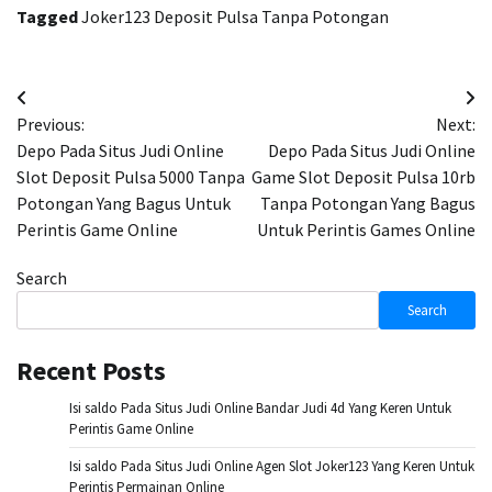
Tagged
Joker123 Deposit Pulsa Tanpa Potongan
Post
Previous:
Next:
navigation
Depo Pada Situs Judi Online
Depo Pada Situs Judi Online
Slot Deposit Pulsa 5000 Tanpa
Game Slot Deposit Pulsa 10rb
Potongan Yang Bagus Untuk
Tanpa Potongan Yang Bagus
Perintis Game Online
Untuk Perintis Games Online
Search
Search
Recent Posts
Isi saldo Pada Situs Judi Online Bandar Judi 4d Yang Keren Untuk
Perintis Game Online
Isi saldo Pada Situs Judi Online Agen Slot Joker123 Yang Keren Untuk
Perintis Permainan Online