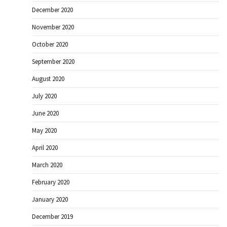
December 2020
November 2020
October 2020
September 2020
August 2020
July 2020
June 2020
May 2020
April 2020
March 2020
February 2020
January 2020
December 2019