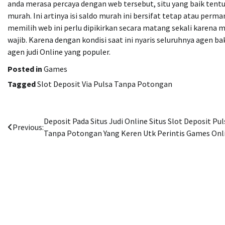
anda merasa percaya dengan web tersebut, situ yang baik ten
murah. Ini artinya isi saldo murah ini bersifat tetap atau per
memilih web ini perlu dipikirkan secara matang sekali karena me
wajib. Karena dengan kondisi saat ini nyaris seluruhnya agen
agen judi Online yang populer.
Posted in
Games
Tagged
Slot Deposit Via Pulsa Tanpa Potongan
Post
Deposit Pada Situs Judi Online Situs Slot Deposit Pul
Previous:
Tanpa Potongan Yang Keren Utk Perintis Games Onl
navigation