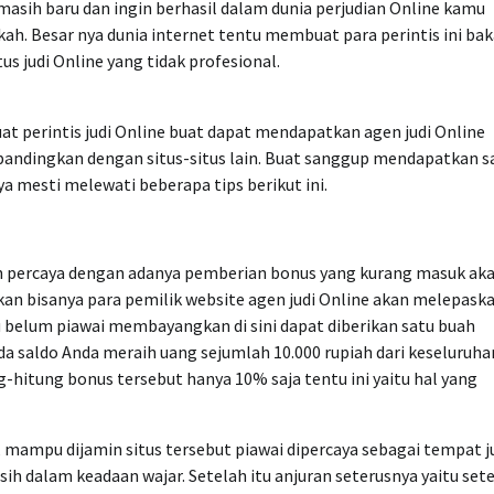
sih baru dan ingin berhasil dalam dunia perjudian Online kamu
. Besar nya dunia internet tentu membuat para perintis ini bak
 judi Online yang tidak profesional.
at perintis judi Online buat dapat mendapatkan agen judi Online
bandingkan dengan situs-situs lain. Buat sanggup mendapatkan s
 mesti melewati beberapa tips berikut ini.
ah percaya dengan adanya pemberian bonus yang kurang masuk aka
kan bisanya para pemilik website agen judi Online akan melepask
belum piawai membayangkan di sini dapat diberikan satu buah
 saldo Anda meraih uang sejumlah 10.000 rupiah dari keseluruha
g-hitung bonus tersebut hanya 10% saja tentu ini yaitu hal yang
 mampu dijamin situs tersebut piawai dipercaya sebagai tempat j
ih dalam keadaan wajar. Setelah itu anjuran seterusnya yaitu set