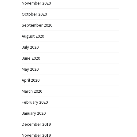
November 2020
October 2020
September 2020
August 2020
July 2020
June 2020
May 2020
April 2020
March 2020
February 2020
January 2020
December 2019
November 2019