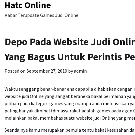
Hatc Online
Skip
to
Kabar Terupdate Games Judi Online
content
Depo Pada Website Judi Onlin
Yang Bagus Untuk Perintis P
Posted on
September 27, 2019
by
admin
Waktu senggang benar-benar enak apabila dihabiskan dengan 
website judi Online yang sangat beraneka bakal permainan y
pilihan pada kategori games yang mampu anda memastikan yang
paling banyak diminati dimasyarakat adalah games pada agen O
melainkan bakal membahas suatu website judi Online yang mem
Seandainya kamu merupakan pemula tentu bakal kesusahan dal