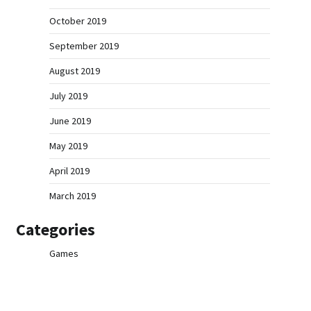
October 2019
September 2019
August 2019
July 2019
June 2019
May 2019
April 2019
March 2019
Categories
Games