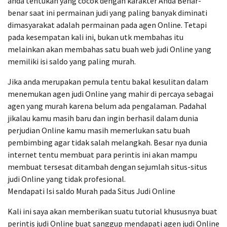
anda tentukan yang cocok dengan karakter Anda Benar-
benar saat ini permainan judi yang paling banyak diminati
dimasyarakat adalah permainan pada agen Online. Tetapi
pada kesempatan kali ini, bukan utk membahas itu
melainkan akan membahas satu buah web judi Online yang
memiliki isi saldo yang paling murah.
Jika anda merupakan pemula tentu bakal kesulitan dalam
menemukan agen judi Online yang mahir di percaya sebagai
agen yang murah karena belum ada pengalaman. Padahal
jikalau kamu masih baru dan ingin berhasil dalam dunia
perjudian Online kamu masih memerlukan satu buah
pembimbing agar tidak salah melangkah. Besar nya dunia
internet tentu membuat para perintis ini akan mampu
membuat tersesat ditambah dengan sejumlah situs-situs
judi Online yang tidak profesional.
Mendapati Isi saldo Murah pada Situs Judi Online
Kali ini saya akan memberikan suatu tutorial khususnya buat
perintis judi Online buat sanggup mendapati agen judi Online