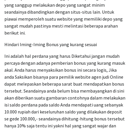
yang sanggup melakukan depo yang sangat minim
seandainya dibandingkan dengan situs-situs lain. Untuk
piawai memperoleh suatu website yang memiliki depo yang
sangat mudah pastinya mesti melintasi beberapa arahan
berikut ini.
Hindari Iming-Iming Bonus yang kurang sesuai
Ini adalah hal perdana yang harus Diketahui jangan mudah
percaya dengan adanya pemberian bonus yang kurang masuk
akal. Anda harus menyaksikan bonus ini secara logis, Jika
anda Saksikan bisanya para pemilik website agen judi Online
dapat melepaskan beberapa sarat buat mendapatkan bonus
tersebut. Seandainya anda belum bisa membayangkan di sini
akan diberikan suatu gambaran contohnya dalam melakukan
isi saldo perdana pada saldo Anda mendapati uang sebanyak
10.000 rupiah dari keseluruhan saldo yang dilakukan deposit
se gede 100.000,- seandainya dihitung-hitung bonus tersebut
hanya 10% saja tentu ini yakni hal yang sangat wajar dan