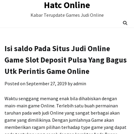
Hatc Online
Skip
to
Kabar Terupdate Games Judi Online
content
Isi saldo Pada Situs Judi Online
Game Slot Deposit Pulsa Yang Bagus
Utk Perintis Game Online
Posted on
September 27, 2019
by
admin
Waktu senggang memang enak bila dihabiskan dengan
main-main game Online. Terlebih satu buah permainan
taruhan pada web judi Online yang sangat berbagai akan
game yang dimilikinya. Dengan jumlahnya Game akan
memberikan ragam pilihan terhadap type game yang dapat