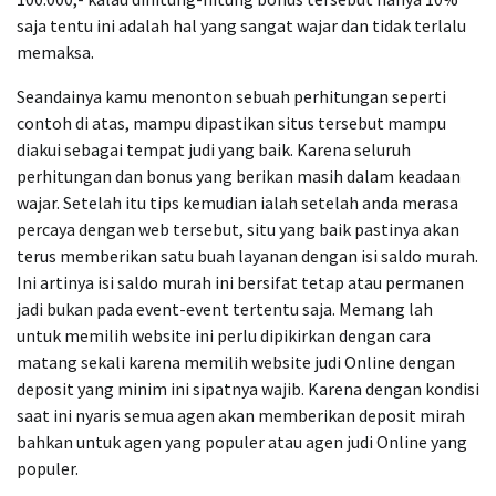
saja tentu ini adalah hal yang sangat wajar dan tidak terlalu
memaksa.
Seandainya kamu menonton sebuah perhitungan seperti
contoh di atas, mampu dipastikan situs tersebut mampu
diakui sebagai tempat judi yang baik. Karena seluruh
perhitungan dan bonus yang berikan masih dalam keadaan
wajar. Setelah itu tips kemudian ialah setelah anda merasa
percaya dengan web tersebut, situ yang baik pastinya akan
terus memberikan satu buah layanan dengan isi saldo murah.
Ini artinya isi saldo murah ini bersifat tetap atau permanen
jadi bukan pada event-event tertentu saja. Memang lah
untuk memilih website ini perlu dipikirkan dengan cara
matang sekali karena memilih website judi Online dengan
deposit yang minim ini sipatnya wajib. Karena dengan kondisi
saat ini nyaris semua agen akan memberikan deposit mirah
bahkan untuk agen yang populer atau agen judi Online yang
populer.