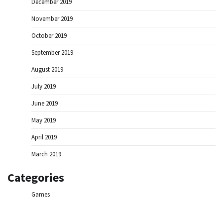
December 2019
November 2019
October 2019
September 2019
August 2019
July 2019
June 2019
May 2019
April 2019
March 2019
Categories
Games