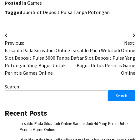
Posted in
Games
Tagged
Judi Slot Deposit Pulsa Tanpa Potongan
Post
Previous:
Next:
navigation
Isi saldo Pada Situs Judi Online
Isi saldo Pada Web Judi Online
Slot Deposit Pulsa 5000 Tanpa
Daftar Slot Deposit Pulsa Yang
Potongan Yang Bagus Untuk
Bagus Untuk Perintis Game
Perintis Games Online
Online
Search
Search
Recent Posts
Isi saldo Pada Situs Judi Online Bandar Judi 4d Yang Keren Untuk
Perintis Game Online