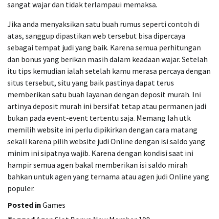
sangat wajar dan tidak terlampaui memaksa.
Jika anda menyaksikan satu buah rumus seperti contoh di
atas, sanggup dipastikan web tersebut bisa dipercaya
sebagai tempat judi yang baik. Karena semua perhitungan
dan bonus yang berikan masih dalam keadaan wajar. Setelah
itu tips kemudian ialah setelah kamu merasa percaya dengan
situs tersebut, situ yang baik pastinya dapat terus
memberikan satu buah layanan dengan deposit murah. Ini
artinya deposit murah ini bersifat tetap atau permanen jadi
bukan pada event-event tertentu saja. Memang lah utk
memilih website ini perlu dipikirkan dengan cara matang
sekali karena pilih website judi Online dengan isi saldo yang
minim ini sipatnya wajib. Karena dengan kondisi saat ini
hampir semua agen bakal memberikan isi saldo mirah
bahkan untuk agen yang ternama atau agen judi Online yang
populer.
Posted in
Games