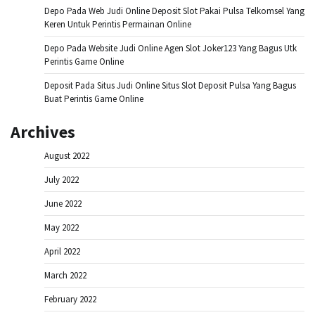
Depo Pada Web Judi Online Deposit Slot Pakai Pulsa Telkomsel Yang
Keren Untuk Perintis Permainan Online
Depo Pada Website Judi Online Agen Slot Joker123 Yang Bagus Utk
Perintis Game Online
Deposit Pada Situs Judi Online Situs Slot Deposit Pulsa Yang Bagus
Buat Perintis Game Online
Archives
August 2022
July 2022
June 2022
May 2022
April 2022
March 2022
February 2022