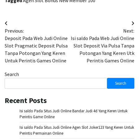
Tagged
Agen Slot Bonus New Member 100
Post
Previous:
Next:
navigation
Deposit Pada Web Judi Online
Isi saldo Pada Web Judi Online
Slot Pragmatic Deposit Pulsa
Slot Deposit Via Pulsa Tanpa
Tanpa Potongan Yang Keren
Potongan Yang Keren Utk
Untuk Perintis Games Online
Perintis Games Online
Search
Search
Recent Posts
Isi saldo Pada Situs Judi Online Bandar Judi 4d Yang Keren Untuk
Perintis Game Online
Isi saldo Pada Situs Judi Online Agen Slot Joker123 Yang Keren Untuk
Perintis Permainan Online