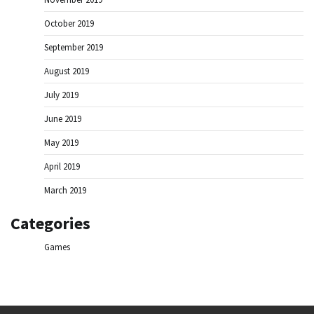
October 2019
September 2019
August 2019
July 2019
June 2019
May 2019
April 2019
March 2019
Categories
Games