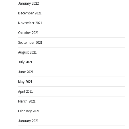
January 2022
December 2021
November 2021
October 2021
September 2021
August 2021
July 2021
June 2021
May 2021
April 2021
March 2021
February 2021
January 2021