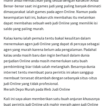
mahir anda memastikan yang sesuai dengan karakter Anda
Benar-benar saat ini games judi yang paling banyak diminati
dimasyarakat ialah games pada agen Online. Namun pada
kesempatan kali ini, bukan utk membahas itu melainkan
dapat membahas sebuah web judi Online yang memiliki isi
saldo yang paling murah.
Kalau kamu ialah pemula tentu bakal kesulitan dalam
menemukan agen judi Online yang dapat di percaya sebagai
agen yang murah karena belum ada pengalaman. Padahal
kalau anda masih baru dan ingin berhasil dalam dunia
perjudian Online anda masih memerlukan satu buah
pembimbing biar tidak salah melangkah. Besarnya dunia
internet tentu membuat para perintis ini akan sanggup
membuat tersesat ditambah dengan sebanyak situs-situs
judi Online yang tidak profesional.
Meraih Depo Murah pada Web Judi Online
Kali ini saya akan memberikan satu buah anjuran khususnya
buat perintis judi Online utk mahir meraih agen judi Online