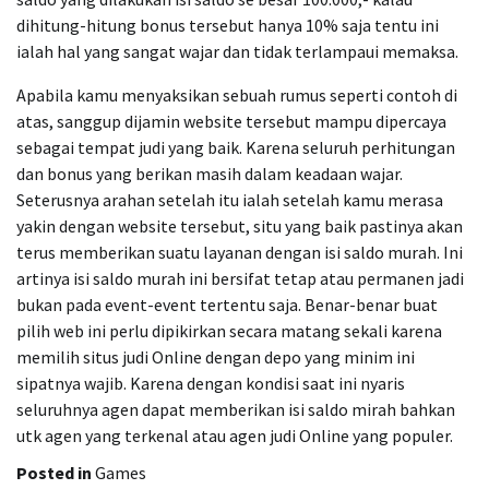
dihitung-hitung bonus tersebut hanya 10% saja tentu ini
ialah hal yang sangat wajar dan tidak terlampaui memaksa.
Apabila kamu menyaksikan sebuah rumus seperti contoh di
atas, sanggup dijamin website tersebut mampu dipercaya
sebagai tempat judi yang baik. Karena seluruh perhitungan
dan bonus yang berikan masih dalam keadaan wajar.
Seterusnya arahan setelah itu ialah setelah kamu merasa
yakin dengan website tersebut, situ yang baik pastinya akan
terus memberikan suatu layanan dengan isi saldo murah. Ini
artinya isi saldo murah ini bersifat tetap atau permanen jadi
bukan pada event-event tertentu saja. Benar-benar buat
pilih web ini perlu dipikirkan secara matang sekali karena
memilih situs judi Online dengan depo yang minim ini
sipatnya wajib. Karena dengan kondisi saat ini nyaris
seluruhnya agen dapat memberikan isi saldo mirah bahkan
utk agen yang terkenal atau agen judi Online yang populer.
Posted in
Games