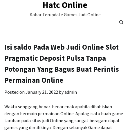
Hatc Online
Skip
to
Kabar Terupdate Games Judi Online
content
Isi saldo Pada Web Judi Online Slot
Pragmatic Deposit Pulsa Tanpa
Potongan Yang Bagus Buat Perintis
Permainan Online
Posted on
January 21, 2022
by
admin
Waktu senggang benar-benar enak apabila dihabiskan
dengan bermain permainan Online. Apalagi satu buah game
taruhan pada situs judi Online yang sangat beragam dapat
games yang dimilikinya. Dengan sebanyak Game dapat