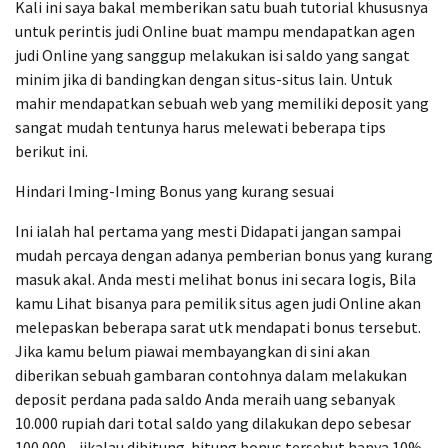
Kali ini saya bakal memberikan satu buah tutorial khususnya
untuk perintis judi Online buat mampu mendapatkan agen
judi Online yang sanggup melakukan isi saldo yang sangat
minim jika di bandingkan dengan situs-situs lain. Untuk
mahir mendapatkan sebuah web yang memiliki deposit yang
sangat mudah tentunya harus melewati beberapa tips
berikut ini.
Hindari Iming-Iming Bonus yang kurang sesuai
Ini ialah hal pertama yang mesti Didapati jangan sampai
mudah percaya dengan adanya pemberian bonus yang kurang
masuk akal. Anda mesti melihat bonus ini secara logis, Bila
kamu Lihat bisanya para pemilik situs agen judi Online akan
melepaskan beberapa sarat utk mendapati bonus tersebut.
Jika kamu belum piawai membayangkan di sini akan
diberikan sebuah gambaran contohnya dalam melakukan
deposit perdana pada saldo Anda meraih uang sebanyak
10.000 rupiah dari total saldo yang dilakukan depo sebesar
100.000,- jikalau dihitung-hitung bonus tersebut hanya 10%